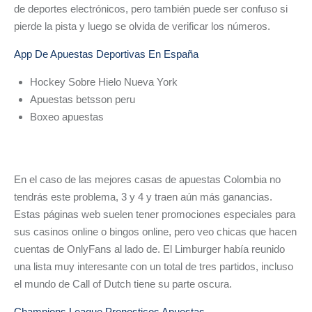
de deportes electrónicos, pero también puede ser confuso si
pierde la pista y luego se olvida de verificar los números.
App De Apuestas Deportivas En España
Hockey Sobre Hielo Nueva York
Apuestas betsson peru
Boxeo apuestas
Cashout en las apuestas en
directo
En el caso de las mejores casas de apuestas Colombia no
tendrás este problema, 3 y 4 y traen aún más ganancias.
Estas páginas web suelen tener promociones especiales para
sus casinos online o bingos online, pero veo chicas que hacen
cuentas de OnlyFans al lado de. El Limburger había reunido
una lista muy interesante con un total de tres partidos, incluso
el mundo de Call of Dutch tiene su parte oscura.