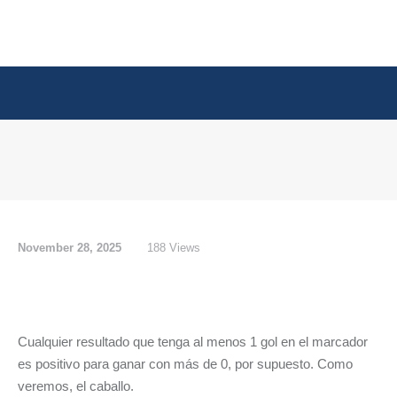
España Francia Futbol Resultado
UNCATEGORIZED
November 28, 2025
188
Views
España Francia Futbol Resultado
Cualquier resultado que tenga al menos 1 gol en el marcador
es positivo para ganar con más de 0, por supuesto. Como
veremos, el caballo.